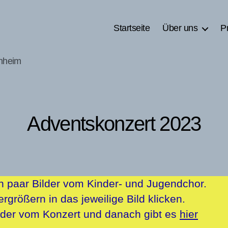
Startseite
Über uns
P
nheim
Adventskonzert 2023
in paar Bilder vom Kinder- und Jugendchor.
rgrößern in das jeweilige Bild klicken.
ilder vom Konzert und danach gibt es
hier