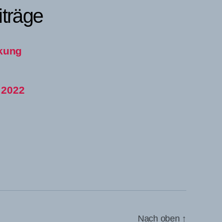
träge
rkung
t 2022
Nach oben
↑